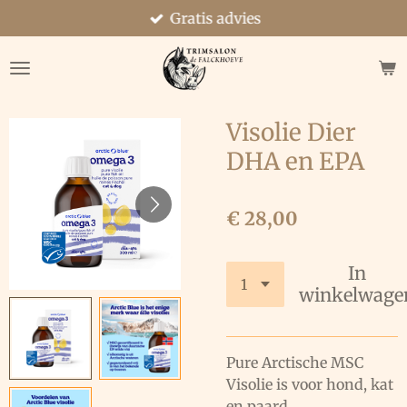
Gratis advies
Ga
direct
naar
de
hoofdinhoud
Visolie Dier
DHA en EPA
€ 28,00
In
winkelwage
Pure Arctische MSC
Visolie is voor hond, kat
en paard