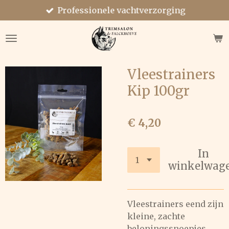
Professionele vachtverzorging
Ga
direct
naar
de
hoofdinhoud
Vleestrainers
Kip 100gr
€ 4,20
In
winkelwag
Vleestrainers eend zijn
kleine, zachte
beloningssnoepjes