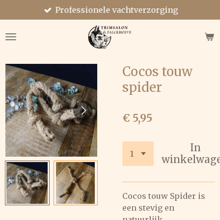
Professionele vachtverzorging
Ga
direct
naar
de
hoofdinhoud
Cocos touw
spider
€ 5,95
In
winkelwag
Cocos touw Spider is
een stevig en
natuurlijk