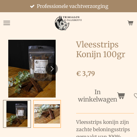
Professionele vachtverzorging
Ga
direct
naar
de
hoofdinhoud
Vleesstrips
Konijn 100gr
€ 3,79
In
winkelwagen
Vleesstrips konijn zijn
zachte beloningsstrips
gemaakt van 100%