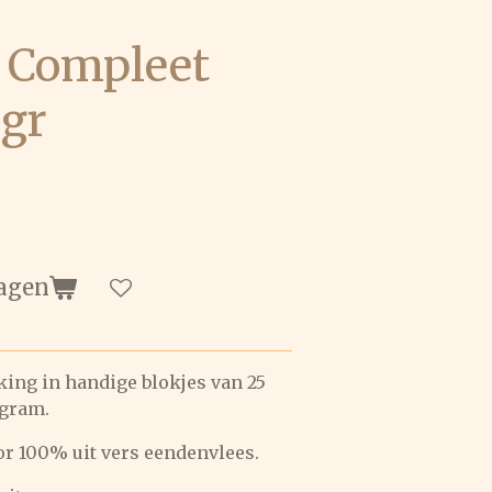
 Compleet
0gr
agen
king in handige blokjes van 25
 gram.
or 100% uit vers eendenvlees.