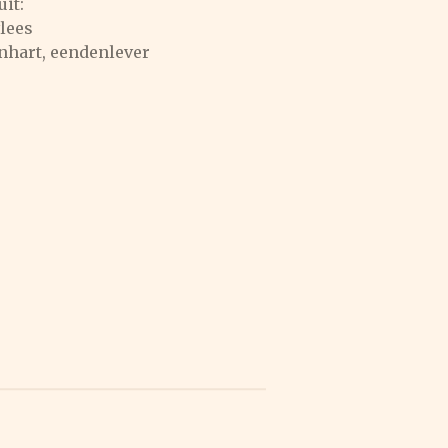
it:
lees
nhart, eendenlever