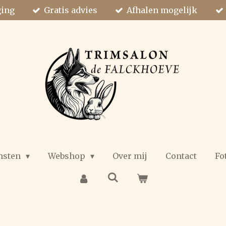
ging
Gratis advies
Afhalen mogelijk
nsten
Webshop
Over mij
Contact
Fo